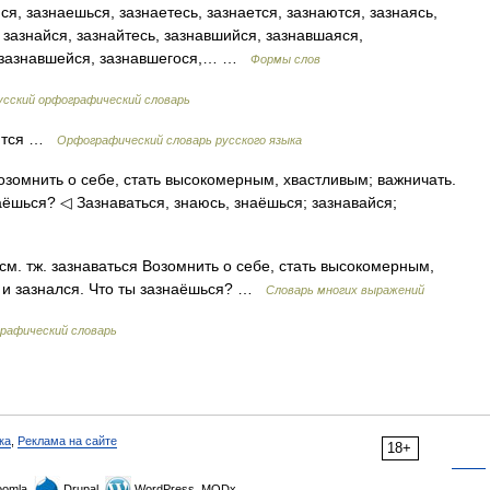
я, зазнаешься, зазнаетесь, зазнается, зазнаются, зазнаясь,
, зазнайся, зазнайтесь, зазнавшийся, зазнавшаяся,
, зазнавшейся, зазнавшегося,… …
Формы слов
усский орфографический словарь
а/ются …
Орфографический словарь русского языка
Возомнить о себе, стать высокомерным, хвастливым; важничать.
аёшься? ◁ Зазнаваться, знаюсь, знаёшься; зазнавайся;
. см. тж. зазнаваться Возомнить о себе, стать высокомерным,
м и зазнался. Что ты зазнаёшься? …
Словарь многих выражений
рафический словарь
ка
,
Реклама на сайте
18+
omla,
Drupal,
WordPress, MODx.