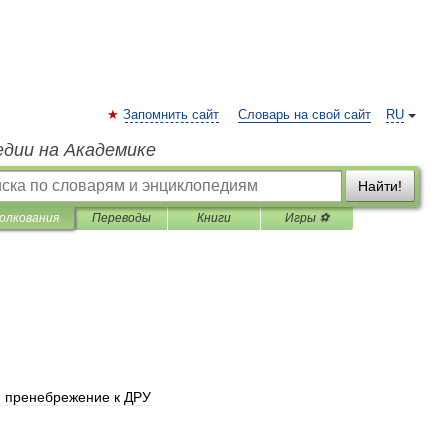
Запомнить сайт
Словарь на свой сайт
RU
едии на Академике
Найти!
олкования
Переводы
Книги
Игры ⚽
я
пренебрежение
к
ДРУ