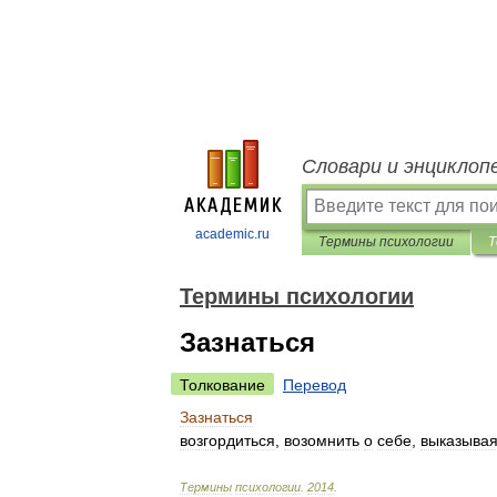
Словари и энциклоп
academic.ru
Термины психологии
Т
Термины психологии
Зазнаться
Толкование
Перевод
Зазнаться
возгордиться
,
возомнить
о
себе
,
выказыва
Термины
психологии
.
2014
.