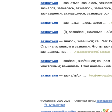
зазнаться
— зазнаться, зазнаюсь, зазнаемс
зазнался, зазналась, зазналось, зазнались
зазнавшееся, зазнавшиеся, зазнавшегося
зазнаться
— зазн аться, аюсь, ается …
Р
зазнаться
— (I), зазна/юсь, на/ешься, н
зазнаться
— знаюсь, знаешься; св. Разг. 
Стал начальником и зазнался. Что ты зазн
зазнаваясь; нсв …
Энциклопедический словарь
зазнаться
— зна/юсь, зна/ешься; св.; разг
хвастливым; важничать. Стал начальнико
зазнаться
— зазна/ть/ся …
Морфемно-орфог
© Академик, 2000-2026
Обратная связь:
Техподдерж
👣 Путешествия
Экспорт словарей на сайты
, сделанные на PHP,
Jo