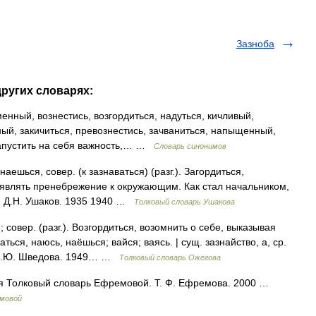
Зазноба
других словарях:
енный, вознестись, возгордиться, надуться, кичливый,
ый, закичиться, превознестись, зачваниться, напыщенный,
напустить на себя важность,… …
Словарь синонимов
ешься, совер. (к зазнаваться) (разг.). Загордиться,
роявлять пренебрежение к окружающим. Как стал начальником,
а. Д.Н. Ушаков. 1935 1940 …
Толковый словарь Ушакова
овер. (разг.). Возгордиться, возомнить о себе, выказывая
ться, наюсь, наёшься; вайся; ваясь. | сущ. зазнайство, а, ср.
, Н.Ю. Шведова. 1949… …
Толковый словарь Ожегова
ся Толковый словарь Ефремовой. Т. Ф. Ефремова. 2000 …
емовой