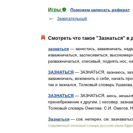
Игры ⚽
Поможем написать реферат
Зажигательный
Смотреть что такое "Зазнаться" в 
зазнаться
— занестись, заважничать, надм
изважничаться, заспесивиться, высокомерн
разважничаться, спесивый, поднять нос, 
ЗАЗНАТЬСЯ
— ЗАЗНАТЬСЯ, зазнаюсь, зазна
заважничать, возомнить о себе, начать п
так и зазнался. Толковый словарь Ушаков
ЗАЗНАТЬСЯ
— ЗАЗНАТЬСЯ, аюсь, аешься; с
пренебрежение к другим. | несовер. зазнава
Толковый словарь Ожегова. С.И. Ожегов
Зазнаться
— сов. неперех. см. зазнавать
Современный толковый словарь русского языка Ефр